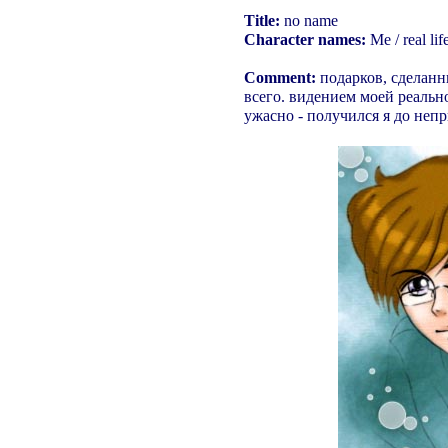
Title:
no name
Сharacter names:
Me / real lif
Comment:
подарков, сделан
всего. видением моей реаль
ужасно - получился я до неп